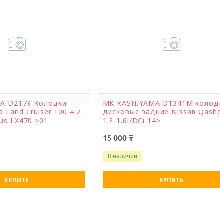
A D2179 Колодки
MK KASHIYAMA D1341M колод
 Land Cruiser 100 4.2-
дисковые задние Nissan Qashq
xus LX470 >01
1.2-1.6i/DCi 14>
15 000 ₸
В наличии
КУПИТЬ
КУПИТЬ