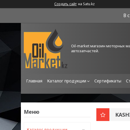
Создать сайт
на Satu.kz
В 
Oil-market магазин моторных м
автозапчастей.
Главная
Каталог продукции
Сертификаты
С
KASH
Каталог продукции