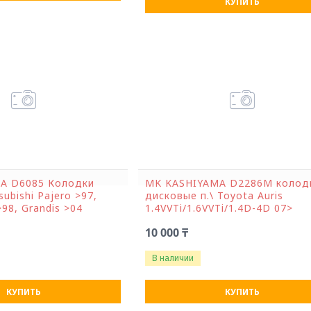
КУПИТЬ
A D6085 Колодки
MK KASHIYAMA D2286M колод
ubishi Pajero >97,
дисковые п.\ Toyota Auris
>98, Grandis >04
1.4VVTi/1.6VVTi/1.4D-4D 07>
10 000 ₸
В наличии
КУПИТЬ
КУПИТЬ