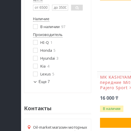
Наличие
В наличии
97
Производитель
HI-Q
1
Honda
5
Hyundai
3
Kia
4
Lexus
5
MK KASHIYAM
Еще 7
передние Mits
Pajero Sport 
16 000 ₸
Контакты
В наличии
Oil-market магазин моторных