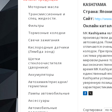
KASHIYAMA
Моторные масла
Страна: Япон
Трансмиссионные и
Сайт:
спец жидкости.
http://www
Онлайн катал
Фильтры
Тормозные колодки
MK
Kashiyama
яв
производством ди
Свечи зажигания
автозаводов. Пом
отличаются очень
Кислородные датчики
колодок. При про
(Лямбда зонд)
система управлен
Щетки
мировом рынке то
стеклоочистителя
высококачественн
(дворники)
время MK Kashiyam
единственный яп
Аккумуляторы
Kashiyama успешн
Автохимия/присадки/
уверенную позиц
герметики
характеристиками
Лампы автомобильные
Аксессуары
Автомобильные