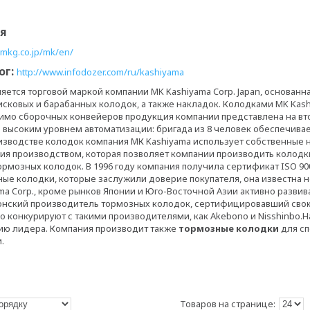
ия
.mkg.co.jp/mk/en/
ог:
http://www.infodozer.com/ru/kashiyama
ляется торговой маркой компании MK Kashiyama Corp. Japan, основанна
сковых и барабанных колодок, а также накладок. Колодками MK Kas
имо сборочных конвейеров продукция компании представлена на вт
 высоким уровнем автоматизации: бригада из 8 человек обеспечива
изводстве колодок компания МК Kashiyama использует собственные 
ия производством, которая позволяет компании производить колодки
рмозных колодок. В 1996 году компания получила сертификат ISO 900
ые колодки, которые заслужили доверие покупателя, она известна не
a Corp., кроме рынков Японии и Юго-Восточной Азии активно развива
онский производитель тормозных колодок, сертифицировавший свою
о конкурируют с такими производителями, как Akebono и Nisshinbo.
ию лидера. Компания производит также
тормозные колодки
для сп
.