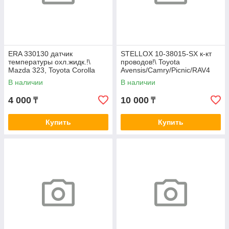
ERA 330130 датчик
STELLOX 10-38015-SX к-кт
температуры охл.жидк.!\
проводов!\ Toyota
Mazda 323, Toyota Corolla
Avensis/Camry/Picnic/RAV4
1.3-2.0i/1.7-2.0D 91>
2.0/2.2i 96-01
В наличии
В наличии
4 000
10 000
₸
₸
Купить
Купить