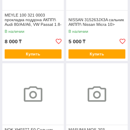
MEYLE 100 321 0003
прокладка поддона АКПП!\
NISSAN 315263JX3A cальник
Audi 80/A4/A6, VW Passat 1.8-
АКПП!\ Nissan Micra 10>
2.0 93> 01N321370 JT111
В наличии
В наличии
8 000
5 000
₸
₸
Купить
Купить
NOK XH0377-F0 Сальник
MASUMA MOS-203