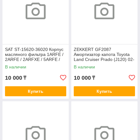
SAT ST-15620-36020 Корпус
ZEKKERT GF2087
масляного фильтра 1ARFE /
Амортизатор капота Toyota
2ARFE / 2ARFXE / 5ARFE /
Land Cruiser Prado (J120) 02-
6ARFSE / 8ARFTS CAMRY /
В наличии
В наличии
HARRIER
10 000
10 000
₸
₸
Купить
Купить