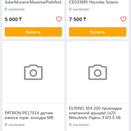
Juke/Murano/Maxima/Pathfind
CE0338R\ Hyundai Solaris
er/Qashqai/Sentra/X-Trail
1.4/1.6 10>
В наличии
В наличии
5 000
7 500
₸
₸
Купить
Купить
ELRING 354.200 прокладка
PATRON PE17014 датчик
клапанной крышки! (x2)\
износа торм. колодок MB
Mitsubishi Pajero 3.0/3.5 V6
24V 95>
В наличии
В наличии