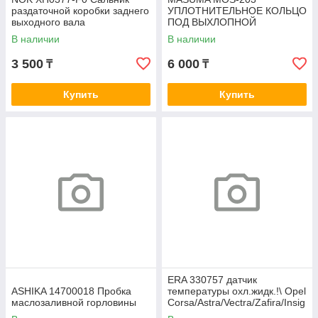
раздаточной коробки заднего
УПЛОТНИТЕЛЬНОЕ КОЛЬЦО
выходного вала
ПОД ВЫХЛОПНОЙ
КОЛЛЕКТОР MASUMA 60.7 X
В наличии
В наличии
77.1
3 500
6 000
₸
₸
Купить
Купить
ERA 330757 датчик
ASHIKA 14700018 Пробка
температуры охл.жидк.!\ Opel
маслозаливной горловины
Corsa/Astra/Vectra/Zafira/Insig
nia 1.2-1.8i 03>