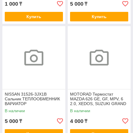
1 000
5 000
₸
₸
Купить
Купить
NISSAN 31526-3JX1B
MOTORAD Термостат
Сальник ТЕПЛООБМЕННИК
MAZDA 626 GE, GF, MPV, 6
ВАРИАТОР
2.0, XEDOS, SUZUKI GRAND
VITARA, SUZUKI VITARA,
В наличии
В наличии
FORD PROBE
5 000
4 000
₸
₸