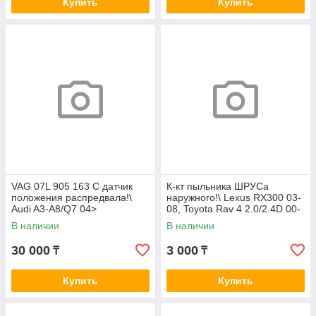
Купить
Купить
VAG 07L 905 163 C датчик
К-кт пыльника ШРУСа
положения распредвала!\
наружного!\ Lexus RX300 03-
Audi A3-A8/Q7 04>
08, Toyota Rav 4 2.0/2.4D 00-
05
В наличии
В наличии
30 000
3 000
₸
₸
Купить
Купить