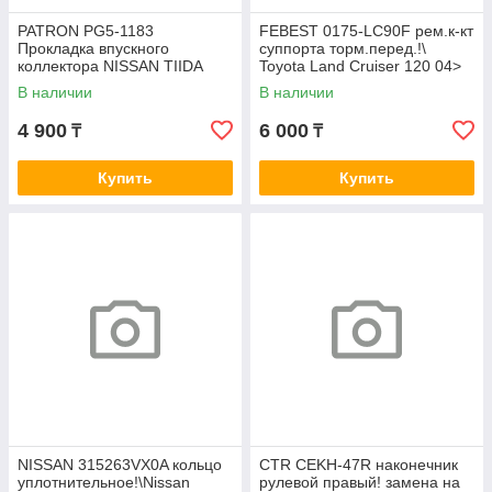
PATRON PG5-1183
FEBEST 0175-LC90F рем.к-кт
Прокладка впускного
суппорта торм.перед.!\
коллектора NISSAN TIIDA
Toyota Land Cruiser 120 04>
RUS 1.6i 16V HR16DE 15>
04479-35040
В наличии
В наличии
14035-1KT0A
4 900
6 000
₸
₸
Купить
Купить
NISSAN 315263VX0A кольцо
CTR CEKH-47R наконечник
уплотнительное!\Nissan
рулевой правый! замена на