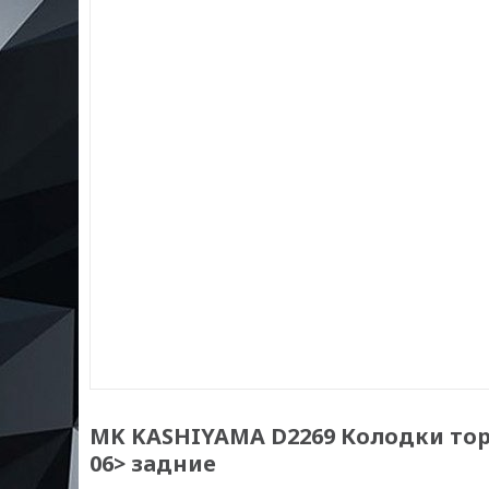
MK KASHIYAMA D2269 Колодки торм
06> задние