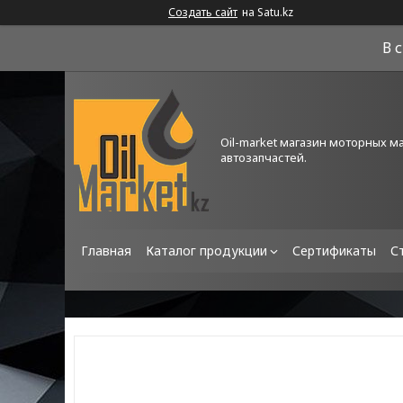
Создать сайт
на Satu.kz
В 
Oil-market магазин моторных м
автозапчастей.
Главная
Каталог продукции
Сертификаты
С