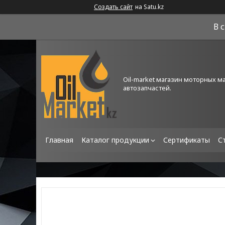
Создать сайт
на Satu.kz
В 
Oil-market магазин моторных м
автозапчастей.
Главная
Каталог продукции
Сертификаты
С