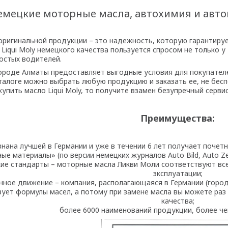
мецкие моторные масла, автохимия и авток
оригинальной продукции – это надежность, которую гарантиру
Liqui Moly немецкого качества пользуется спросом не только у
ростых водителей.
ороде Алматы предоставляет выгодные условия для покупателе
аталоге можно выбрать любую продукцию и заказать ее, не бесп
купить масло Liqui Moly, то получите взамен безупречный серв
Преимущества:
знана лучшей в Германии и уже в течении 6 лет получает почет
ые материалы» (по версии немецких журналов Auto Bild, Auto Zeit
ие стандарты – моторные масла Ликви Моли соответствуют вс
эксплуатации;
нное движение – компания, располагающаяся в Германии (горо
ует формулы масел, а потому при замене масла вы можете раз
качества;
более 6000 наименований продукции, более чем