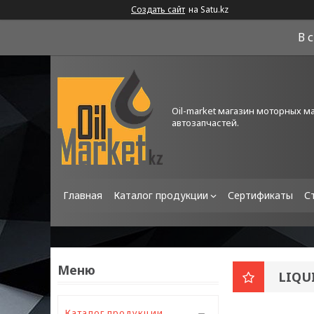
Создать сайт
на Satu.kz
В 
Oil-market магазин моторных м
автозапчастей.
Главная
Каталог продукции
Сертификаты
С
LIQU
Каталог продукции