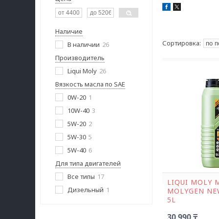
Наличие
В наличии
26
Производитель
Liqui Moly
26
Вязкость масла по SAE
0W-20
1
10W-40
3
5W-20
2
5W-30
5
5W-40
6
Для типа двигателей
Все типы
17
LIQUI MOLY 
Дизельный
1
MOLYGEN NE
5L
30 990 ₸