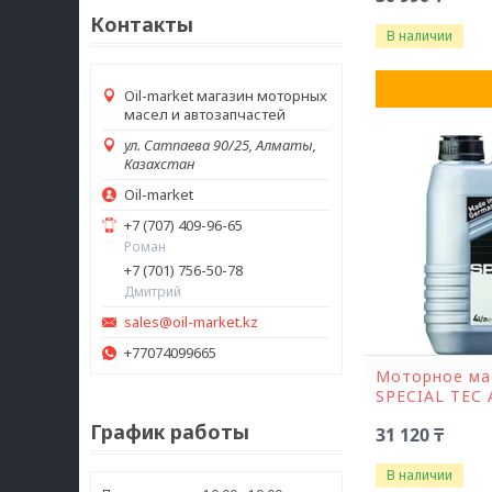
Контакты
В наличии
Oil-market магазин моторных
масел и автозапчастей
ул. Сатпаева 90/25, Алматы,
Казахстан
Oil-market
+7 (707) 409-96-65
Роман
+7 (701) 756-50-78
Дмитрий
sales@oil-market.kz
+77074099665
Моторное ма
SPECIAL ТЕС 
График работы
31 120 ₸
В наличии