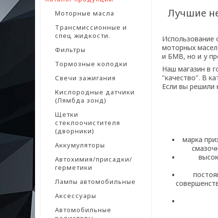
Лучшие не
Моторные масла
Трансмиссионные и
спец жидкости.
Использование 
моторных масел 
Фильтры
и БМВ, но и у п
Тормозные колодки
Наш магазин в г
"качество". В к
Свечи зажигания
Если вы решили 
Кислородные датчики
(Лямбда зонд)
Щетки
стеклоочистителя
(дворники)
марка при
Аккумуляторы
смазочн
высок
Автохимия/присадки/
герметики
постоя
Лампы автомобильные
совершенств
Аксессуары
Автомобильные