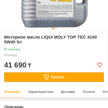
Моторное масло LIQUI MOLY ТОР ТЕС 4100
5W40 5л
В наличии
Розница
41 690
₸
Купить
Описание
Характеристики
Доставка
Оплата
Усл
Описание