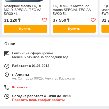
Моторное масло LIQUI
LIQUI MOLY Моторное
LIQ
MOLY SPECIAL ТЕС АА
масло SPECIAL ТЕС AA
мас
5W30 4L
5W20 5L
5W2
31 120
37 550
31 
₸
₸
Купить
Купить
О нас
Рейтинг не сформирован
Менее 5 отзывов за последний год
Работает с 01.06.2012
г. Алматы
ул. Сатпаева 90/25, Алматы, Казахстан
Контакты
Сегодня работает с 10:00 до 19:00
Показать весь график работы