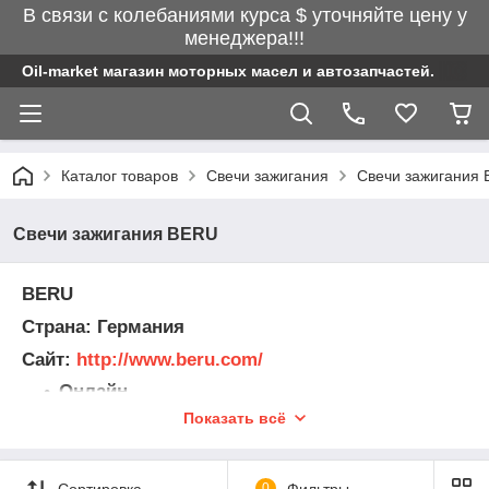
В связи с колебаниями курса $ уточняйте цену у
менеджера!!!
Oil-market магазин моторных масел и автозапчастей.
Каталог товаров
Свечи зажигания
Свечи зажигания
Свечи зажигания BERU
BERU
Страна: Германия
Сайт:
http://www.beru.com/
Онлайн
каталог:
http://www.beru.com/english/prod
Показать всё
ukte/produktfinder.php
BERU является брендом премиум-класса в области систем
зажигания и холодного пуска двигателя и эксклюзивно
Сортировка
0
Фильтры