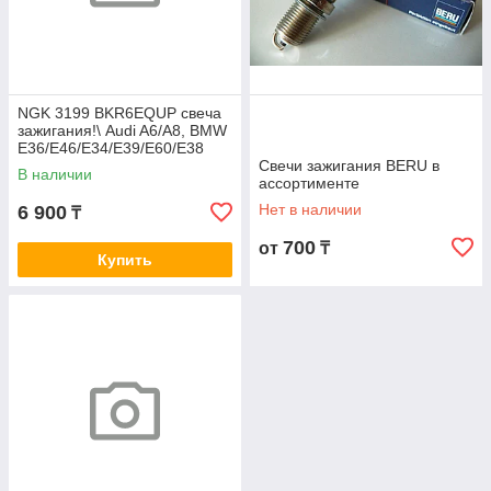
NGK 3199 BKR6EQUP свеча
зажигания!\ Audi A6/A8, BMW
E36/E46/E34/E39/E60/E38
1.4-5.4i 90>
Свечи зажигания BERU в
В наличии
ассортименте
Нет в наличии
6 900
₸
700
от
₸
Купить