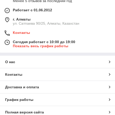
Менее 5 отзывов за последний год
Работает с 01.06.2012
г. Алматы
Работаем с официальными дилерами.
ул. Сатпаева 90/25, Алматы, Казахстан
Свыше 50000 наименований.
Контакты
Гарантия качества.
ул. Сатпаева 139 уг. ул. Тлендиева.
Сегодня работает с 10:00 до 19:00
Режим работы с 10.00 до 19.00
Показать весь график работы
W/A +77714099665
О нас
Контакты
Доставка и оплата
График работы
Полная версия сайта