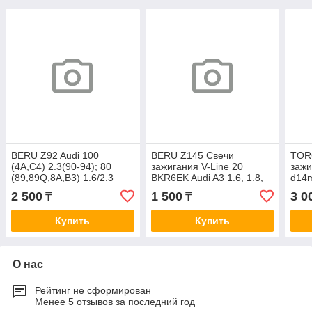
BERU Z92 Audi 100
BERU Z145 Свечи
TOR
(4A,C4) 2.3(90-94); 80
зажигания V-Line 20
зажи
(89,89Q,8A,B3) 1.6/2.3
BKR6EK Audi A3 1.6, 1.8,
d14
(86-91); 80 (8C,B4) 2.3
1.8T (09.96- ); A4 1.6, 1.8,
p1.
2 500
1 500
3 0
₸
₸
(91-96); A6 (4A,C4)
1.8T (11.94- ); A6
HFC
4G1
Купить
Купить
О нас
Рейтинг не сформирован
Менее 5 отзывов за последний год