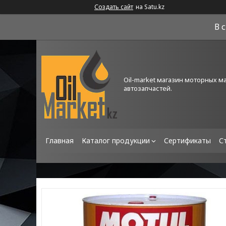
Создать сайт
на Satu.kz
В 
Oil-market магазин моторных м
автозапчастей.
Главная
Каталог продукции
Сертификаты
С