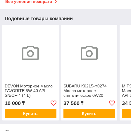
Все условия возврата
Подобные товары компании
DEVON Моторное масло
SUBARU K0215-Y0274
MIT
FAVORITE 5W-40 API
Масло моторное
Мас
SN/CF-4 (4 L)
синтетическое 0W20
API 
ENGINE OIL SN (4L)
10 000
37 500
34 
₸
₸
FIG61996T4L
Купить
Купить