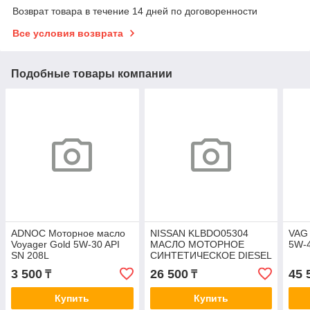
Возврат товара в течение 14 дней по договоренности
Все условия возврата
Подобные товары компании
ADNOC Моторное масло
NISSAN KLBDO05304
VAG
Voyager Gold 5W-30 API
МАСЛО МОТОРНОЕ
5W-4
SN 208L
СИНТЕТИЧЕСКОЕ DIESEL
OIL EXTRA SAVE X SAE
3 500
26 500
45 
₸
₸
5W30 API CD, 4L
Купить
Купить