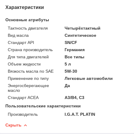
Характеристики
Основные атрибуты
Тактность двигателя
Четырёхтактный
Вид масла
Синтетическое
Стандарт API
SN/CF
Страна производитель
Германия
Для типа двигателей
Все типы
Объем жидкости
5 л
Вязкость масла по SAE
5W-30
Применение по типу
Легковые автомобили
Энергосберегающее
Да
масло
Стандарт ACEA
A3/B4, C3
Пользовательские характеристики
Производитель
I.G.A.T. PLATIN
Скрыть