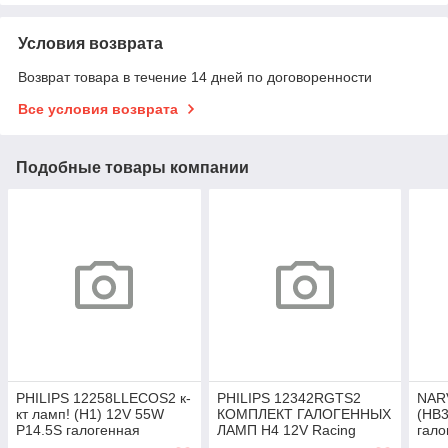
Условия возврата
Возврат товара в течение 14 дней по договоренности
Все условия возврата
Подобные товары компании
PHILIPS 12258LLECOS2 к-
PHILIPS 12342RGTS2
NARV
кт ламп! (H1) 12V 55W
КОМПЛЕКТ ГАЛОГЕННЫХ
(HB3
P14.5S галогенная
ЛАМП H4 12V Racing
гало
LongLife EcoVision (2шт. в
Vision GT200 (+200%)
Whit