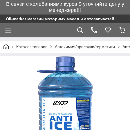
В связи с колебаниями курса $ уточняйте цену у
менеджера!!!
Oil-market магазин моторных масел и автозапчастей.
Каталог товаров
Автохимия/присадки/герметики
Авт