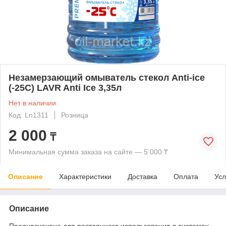
Незамерзающий омыватель стекол Anti-ice
(-25С) LAVR Anti Ice 3,35л
Нет в наличии
Код: Ln1311
Розница
2 000
₸
Минимальная сумма заказа на сайте — 5 000 ₸
Описание
Характеристики
Доставка
Оплата
Усл
Описание
Предназначена для постоянного использования в системах