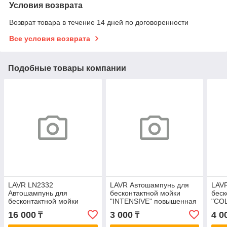
Условия возврата
Возврат товара в течение 14 дней по договоренности
Все условия возврата
Подобные товары компании
LAVR LN2332
LAVR Автошампунь для
LAV
Автошампунь для
бесконтактной мойки
беск
бесконтактной мойки
"INTENSIVE" повышенная
"COL
"COLOR" розовая пена
пенность (1:40-1:60) 1,1 кг
7.6 
16 000
3 000
4 0
₸
₸
7.6 (1:70-100) 5л