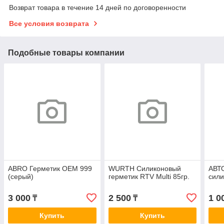
Возврат товара в течение 14 дней по договоренности
Все условия возврата
Подобные товары компании
ABRO Герметик OEM 999
WURTH Силиконовый
АВТ
(серый)
герметик RTV Multi 85гр.
сили
3 000
2 500
1 0
₸
₸
Купить
Купить