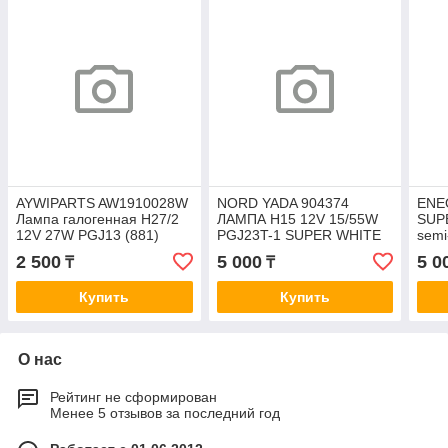
AYWIPARTS AW1910028W
NORD YADA 904374
ENE
Лампа галогенная H27/2
ЛАМПА H15 12V 15/55W
SUP
12V 27W PGJ13 (881)
PGJ23T-1 SUPER WHITE
semi
Super White
NORD YADA
2 500
5 000
5 0
₸
₸
Купить
Купить
О нас
Рейтинг не сформирован
Менее 5 отзывов за последний год