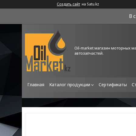
Создать сайт
на Satu.kz
В 
Oil-market магазин моторных м
автозапчастей.
Главная
Каталог продукции
Сертификаты
С