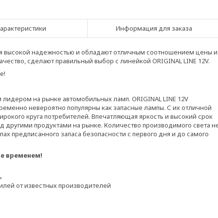
арактеристики
Информация для заказа
я высокой надежностью и обладают отличным соотношением цены и
ачество, сделают правильный выбор с линейкой ORIGINAL LINE 12V.
е!
 лидером на рынке автомобильных ламп. ORIGINAL LINE 12V
ременно невероятно популярны как запасные лампы. С их отличной
ирокого круга потребителей. Впечатляющая яркость и высокий срок
 другими продуктами на рынке. Количество производимого света н
лах предписанного запаса безопасности с первого дня и до самого
е временем!
ь
илей от известных производителей