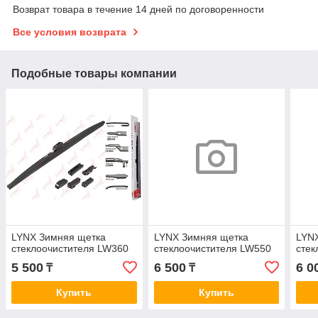
Возврат товара в течение 14 дней по договоренности
Все условия возврата
Подобные товары компании
LYNX Зимняя щетка
LYNX Зимняя щетка
LYN
стеклоочистителя LW360
стеклоочистителя LW550
стек
5 500
6 500
6 0
₸
₸
Купить
Купить