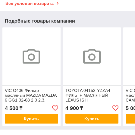
Все условия возврата
Подобные товары компании
VIC O406 Фильтр
TOYOTA 04152-YZZA4
VIC 
масляный MAZDA MAZDA
ФИЛЬТР МАСЛЯНЫЙ
мас
6 GG1 02-08 2.0 2.3,
LEXUS IS II
CAMR
MAZDA CX7 ER 06-12 2.3
(GSE_/ASE_/USE_)/LC200
XA50
4 500
4 900
5 0
₸
₸
2.5 OE406J
(VDJ_/UZJ_) 2.0-4.5 07->
OE0071
Купить
Купить