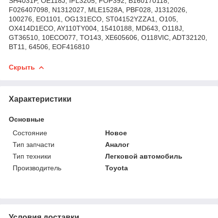
SH4031P, OE118J, IFL3205, FOP392, B160170118,
F026407098, N1312027, MLE1528A, PBF028, J1312026,
100276, EO1101, OG131ECO, ST04152YZZA1, O105,
OX414D1ECO, AY110TY004, 15410188, MD643, O118J,
GT36510, 10ECO077, TO143, XE605606, O118VIC, ADT32120,
BT11, 64506, EOF416810
Скрыть
Характеристики
Основные
Состояние
Новое
Тип запчасти
Аналог
Тип техники
Легковой автомобиль
Производитель
Toyota
Условия доставки