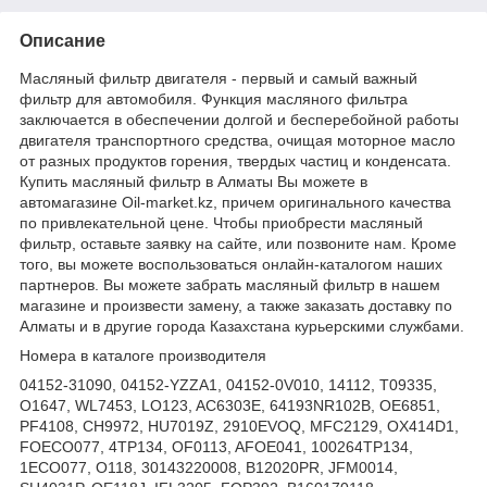
Описание
Масляный фильтр двигателя - первый и самый важный
фильтр для автомобиля. Функция масляного фильтра
заключается в обеспечении долгой и бесперебойной работы
двигателя транспортного средства, очищая моторное масло
от разных продуктов горения, твердых частиц и конденсата.
Купить масляный фильтр в Алматы Вы можете в
автомагазине Oil-market.kz, причем оригинального качества
по привлекательной цене. Чтобы приобрести масляный
фильтр, оставьте заявку на сайте, или позвоните нам. Кроме
того, вы можете воспользоваться онлайн-каталогом наших
партнеров. Вы можете забрать масляный фильтр в нашем
магазине и произвести замену, а также заказать доставку по
Алматы и в другие города Казахстана курьерскими службами.
Номера в каталоге производителя
04152-31090, 04152-YZZA1, 04152-0V010, 14112, T09335,
O1647, WL7453, LO123, AC6303E, 64193NR102B, OE6851,
PF4108, CH9972, HU7019Z, 2910EVOQ, MFC2129, OX414D1,
FOECO077, 4TP134, OF0113, AFOE041, 100264TP134,
1ECO077, O118, 30143220008, B12020PR, JFM0014,