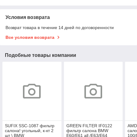
Условия возврата
Возврат товара в течение 14 дней по договоренности
Все условия возврата
Подобные товары компании
SUFIX SSC-1087 фильтр
GREEN FILTER IF0122
AMD
салона! угольный, к-кт 2
фильтр салона BMW
сало
шт \ BMW
E60/E61 all /E63/E64
100/