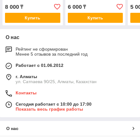
E60/E61/E63/E64 all 03>
3.0i/4.5Ci 03> AC0130SET
м 2 
8 000
6 000
5 0
₸
₸
AC0130SET
Купить
Купить
О нас
Рейтинг не сформирован
Менее 5 отзывов за последний год
Работает с 01.06.2012
г. Алматы
ул. Сатпаева 90/25, Алматы, Казахстан
Контакты
Сегодня работает с 10:00 до 17:00
Показать весь график работы
О нас