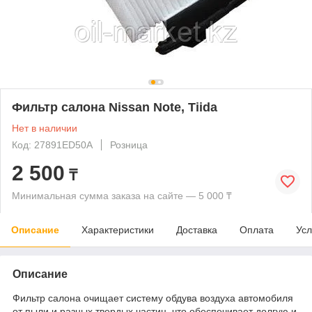
Фильтр салона Nissan Note, Tiida
Нет в наличии
Код: 27891ED50A
Розница
2 500
₸
Минимальная сумма заказа на сайте — 5 000 ₸
Описание
Характеристики
Доставка
Оплата
Усл
Описание
Фильтр салона очищает систему обдува воздуха автомобиля
от пыли и разных твердых частиц, что обеспечивает долгую и