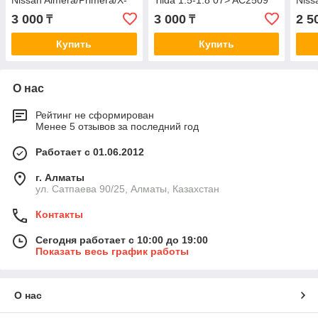
Nissan Almera/Primera/X-
Tiida 1.5-1.8 07> AC2509
Niss
Trail 00> AC201 AC3507
3 000
3 000
2 5
₸
₸
AC801
Купить
Купить
О нас
Рейтинг не сформирован
Менее 5 отзывов за последний год
Работает с 01.06.2012
г. Алматы
ул. Сатпаева 90/25, Алматы, Казахстан
Контакты
Сегодня работает с 10:00 до 19:00
Показать весь график работы
О нас