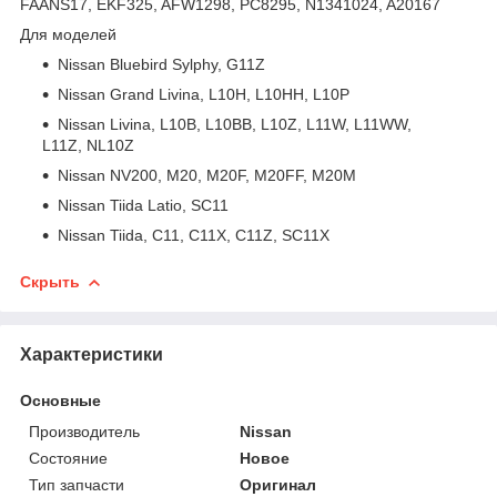
FAANS17, EKF325, AFW1298, PC8295, N1341024, A20167
Для моделей
Nissan Bluebird Sylphy, G11Z
Nissan Grand Livina, L10H, L10HH, L10P
Nissan Livina, L10B, L10BB, L10Z, L11W, L11WW,
L11Z, NL10Z
Nissan NV200, M20, M20F, M20FF, M20M
Nissan Tiida Latio, SC11
Nissan Tiida, C11, C11X, C11Z, SC11X
Скрыть
Характеристики
Основные
Производитель
Nissan
Состояние
Новое
Тип запчасти
Оригинал