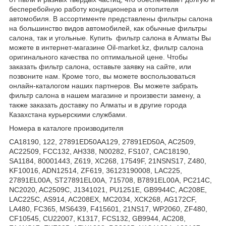
бесперебойную работу кондиционера и отопителя
автомобиля. В ассортименте представлены фильтры салона
на большинство видов автомобилей, как обычные фильтры
салона, так и угольные. Купить фильтр салона в Алматы Вы
можете в интернет-магазине Oil-market.kz, фильтр салона
оригинального качества по оптимальной цене. Чтобы
заказать фильтр салона, оставьте заявку на сайте, или
позвоните нам. Кроме того, вы можете воспользоваться
онлайн-каталогом наших партнеров. Вы можете забрать
фильтр салона в нашем магазине и произвести замену, а
также заказать доставку по Алматы и в другие города
Казахстана курьерскими службами.
Номера в каталоге производителя
CA18190, 122, 27891ED50AA129, 27891ED50A, AC2509,
AC22509, FCC132, AH338, N00282, FS107, CAC18190,
SA1184, 80001443, Z619, XC268, 17549F, 21NSNS17, Z480,
KF10016, ADN12514, ZF619, 36123190008, LAC225,
27891EL00A, ST27891EL00A, 715708, B7891EL00A, PC214C,
NC2020, AC2509C, J1341021, PU1251E, GB9944C, AC208E,
LAC225C, AS914, AC208EX, MC2034, XCK268, AG172CF,
LA480, FC365, MS6439, F415601, 21NS17, WP2060, ZF480,
CF10545, CU22007, K1317, FCS132, GB9944, AC208,