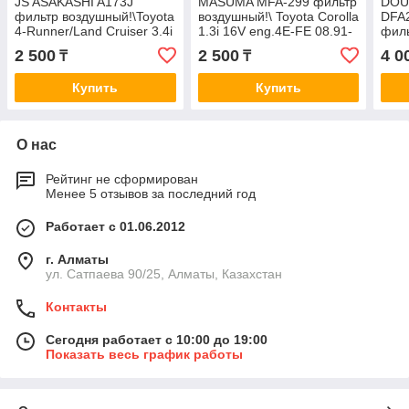
JS ASAKASHI A173J
MASUMA MFA-299 фильтр
DOU
фильтр воздушный!\Toyota
воздушный!\ Toyota Corolla
DFA
4-Runner/Land Cruiser 3.4i
1.3i 16V eng.4E-FE 08.91-
филь
24V 96>
08.94 A176J
Priu
2 500
2 500
4 0
₸
₸
LEXU
300
Купить
Купить
О нас
Рейтинг не сформирован
Менее 5 отзывов за последний год
Работает с 01.06.2012
г. Алматы
ул. Сатпаева 90/25, Алматы, Казахстан
Контакты
Сегодня работает с 10:00 до 19:00
Показать весь график работы