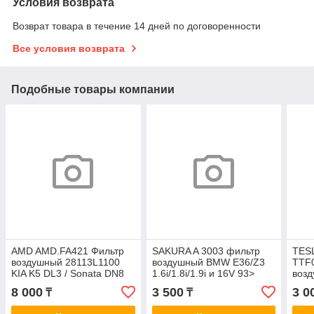
Условия возврата
Возврат товара в течение 14 дней по договоренности
Все условия возврата
Подобные товары компании
AMD AMD.FA421 Фильтр
SAKURA A 3003 фильтр
TES
воздушный 28113L1100
воздушный BMW E36/Z3
TTF
KIA K5 DL3 / Sonata DN8
1.6i/1.8i/1.9i и 16V 93>
воз
A9333
A0167
2.0i
8 000
3 500
3 0
₸
₸
A00