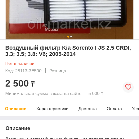
Воздушный фильтр Kia Sorento I JS 2.5 CRDI,
3.3; 3.5; 3.8: V6; 2005-2014
Нет в наличии
Код: 28113-3E500
Розница
2 500
₸
Минимальная сумма заказа на сайте — 5 000 ₸
Описание
Характеристики
Доставка
Оплата
Усл
Описание
Воздушные автомобильные фильтры двигателя призваны