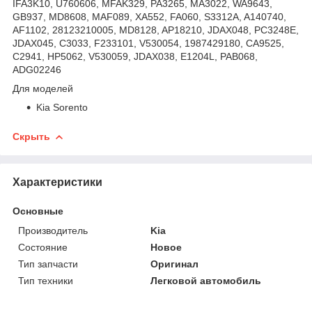
IFA3K10, U760606, MFAK329, PA3265, MA3022, WA9643,
GB937, MD8608, MAF089, XA552, FA060, S3312A, A140740,
AF1102, 28123210005, MD8128, AP18210, JDAX048, PC3248E,
JDAX045, C3033, F233101, V530054, 1987429180, CA9525,
C2941, HP5062, V530059, JDAX038, E1204L, PAB068,
ADG02246
Для моделей
Kia Sorento
Скрыть
Характеристики
Основные
Производитель
Kia
Состояние
Новое
Тип запчасти
Оригинал
Тип техники
Легковой автомобиль