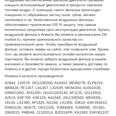
очищать используемый двигателем в процессе сжигания
топлива воздух. С помощью такого фильтра происходит
очищение от абразивных частиц пыли, грязи, мелких
насекомых и пр. Качественные воздушные фильтры
обеспечивают практически 100 % защиту, тем самым
значительно продлевая срок эксплуатации двигателя. Купить
воздушный фильтр в Алматы Вы можете в автомагазине Oil-
market.kz, причем оригинального качества по
привлекательной цене. Чтобы приобрести воздушный
фильтр, оставьте заявку на сайте, или позвоните нам. Кроме
того, вы можете воспользоваться онлайн-каталогом наших
партнеров. Вы можете забрать воздушный фильтр в нашем
магазине и произвести замену, а также заказать доставку по
Алматы и в другие города Казахстана курьерскими службами.
Номера в каталоге производителя
A2844, 120578, 281133E000, A10043, ME9927R, ELP9153,
WA9428, PF1267, LA1457, LX2639, MFAK304, A10043OE,
03964130O, 3031200, 161013203140, AF1125, 15122503,
A2519, EAF790, FAK10S, KA1565, 281133E500, ME9930L,
18144, LA1380, AP1825, AG194, LX1955, 20K10, EAF354910,
03964130, 260575, CKI12255, YUMA059, YUMI095, Y01801,
20K0010, PAB046, J1320314, B20316PR, KA1583, EAF00110T,