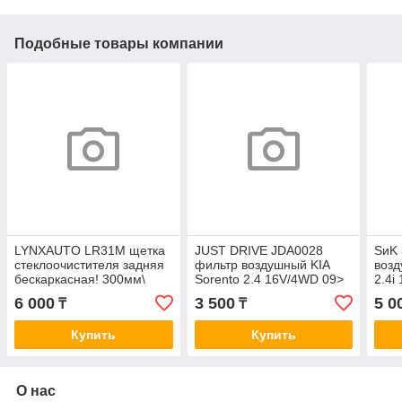
Подобные товары компании
LYNXAUTO LR31M щетка
JUST DRIVE JDA0028
SиK
стеклоочистителя задняя
фильтр воздушный KIA
возд
бескаркасная! 300мм\
Sorento 2.4 16V/4WD 09>
2.4i
Hyundai Santa FE IV
A9422
6 000
3 500
5 0
₸
₸
2.0CRDi 18>, KIA Ceed (A
Купить
Купить
О нас