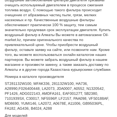
очищать используемый двигателем в процессе сжигания
топлива воздух. С помощью такого фильтра происходит
очищение от абразивных частиц пыли, грязи, мелких
насекомых и пр. Качественные воздушные фильтры
обеспечивают практически 100 % защиту, тем самым
значительно продлевая срок эксплуатации двигателя. Купить
воздушный фильтр в Алматы Вы можете в автомагазине Oil-
market.kz, причем оригинального качества по
привлекательной цене. Чтобы приобрести воздушный
фильтр, оставьте заявку на сайте, или позвоните нам. Кроме
того, вы можете воспользоваться онлайн-каталогом наших
партнеров. Вы можете забрать воздушный фильтр в нашем
магазине и произвести замену, а также заказать доставку по
Алматы и в другие города Казахстана курьерскими службами.
Номера в каталоге производителя
ST281132W100, MFAK336, 281132W100, HA736,
A28990,F026400448, LA2073, JDA0007, A0552, N1320542,
PF1426, ADG022143, AMDFA161, EAF00127T, SB2380,
7101939SX, C30017, NF5596P, LF2157, PAA098, VFS0188AF,
MD8690, YUMI146, LA2072, A0678E, A11006, GB95036PL,
FA182, AG436, B4024, A288
Для моделей