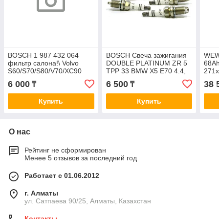
BOSCH 1 987 432 064
BOSCH Свеча зажигания
WEW
фильтр салона!\ Volvo
DOUBLE PLATINUM ZR 5
68Ah
S60/S70/S80/V70/XC90
TPP 33 BMW X5 E70 4.4,
271x
2.0-2.5TDi 98>
X6 E71 4.4, 5 F10 4.4, 7
6 000
6 500
38 
₸
₸
F01 4.4-6.0 0 242
Купить
Купить
О нас
Рейтинг не сформирован
Менее 5 отзывов за последний год
Работает с 01.06.2012
г. Алматы
ул. Сатпаева 90/25, Алматы, Казахстан
Контакты