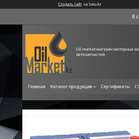
Создать сайт
на Satu.kz
В 
Oil-market магазин моторных м
автозапчастей.
Главная
Каталог продукции
Сертификаты
С