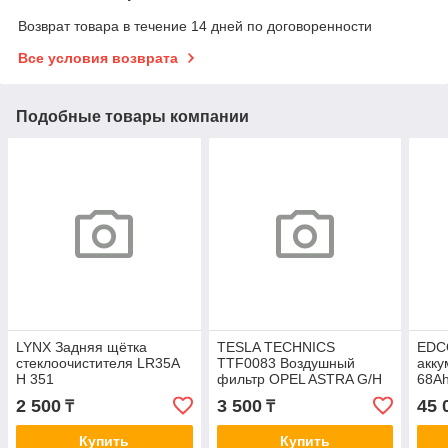
Возврат товара в течение 14 дней по договоренности
Все условия возврата
Подобные товары компании
LYNX Задняя щётка
TESLA TECHNICS
EDC
стеклоочистителя LR35A
TTF0083 Воздушный
акку
H 351
фильтр OPEL ASTRA G/H
68Ah
1.4-2.0 00-/04-/ZAFIRA A/B
260х
2 500
3 500
45 
₸
₸
99-/05- A0288
Купить
Купить