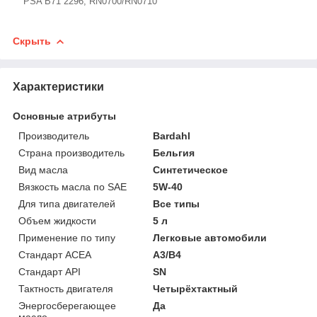
PSA B71 2296, RN0700/RN0710
Скрыть
Характеристики
Основные атрибуты
Производитель
Bardahl
Страна производитель
Бельгия
Вид масла
Синтетическое
Вязкость масла по SAE
5W-40
Для типа двигателей
Все типы
Объем жидкости
5 л
Применение по типу
Легковые автомобили
Стандарт ACEA
A3/B4
Стандарт API
SN
Тактность двигателя
Четырёхтактный
Энергосберегающее
Да
масло