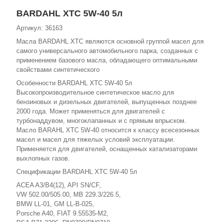
BARDAHL XTC 5W-40 5л
Артикул: 36163
Масла BARDAHL XTC являются основной группой масел для
самого универсального автомобильного парка, созданных с
применением базового масла, обладающего оптимальными
свойствами синтетического
Особенности BARDAHL XTC 5W-40 5л
Высокопроизводительное синтетическое масло для
бензиновых и дизельных двигателей, выпущенных позднее
2000 года. Может применяться для двигателей с
турбонаддувом, многоклапанных и с прямым впрыском.
Масло BARAHL XTC 5W-40 относится к классу всесезонных
масел и масел для тяжелых условий эксплуатации.
Применяется для двигателей, оснащенных катализаторами
выхлопных газов.
Спецификации BARDAHL XTC 5W-40 5л
ACEA A3/B4(12), API SN/CF,
VW 502.00/505.00, MB 229.3/226.5,
BMW LL-01, GM LL-B-025,
Porsche A40, FIAT 9.55535-M2,