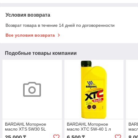
Условия возврата
Возврат товара в течение 14 дней по договоренности
Все условия возврата
Подобные товары компании
BARDAHL Моторное
BARDAHL Моторное
BAR
масло XTS 5W30 5L
масло XTC 5W-40 1 л
масл
25 000
6 500
8 0
₸
₸