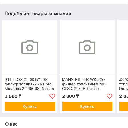
Подобные товары компании
STELLOX 21-00171-SX
MANN-FILTER WK 32/7
JS 
фильтр топливный!\ Ford
фильтр топливный!\MB
топл
Maverick 2.4 96-98, Nissan
CLS C218, E-Klasse
Daew
Almera1.4-2.0 95>
W/S212, GL X166, M-
2.0 
1 500
3 000
2 0
₸
₸
Klasse W166
1.4-
Купить
Купить
О нас