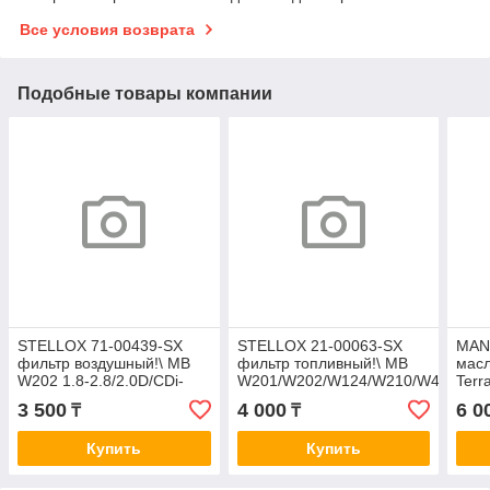
Все условия возврата
Подобные товары компании
STELLOX 71-00439-SX
STELLOX 21-00063-SX
MAN
фильтр воздушный!\ MB
фильтр топливный!\ MB
масл
W202 1.8-2.8/2.0D/CDi-
W201/W202/W124/W210/W463/Vito
Terr
2.5D/TD 93> / W163 2.3-
2.0D-3.5D 83> FC9601
3.0
3 500
4 000
6 0
₸
₸
5.5 98> A0053
Купить
Купить