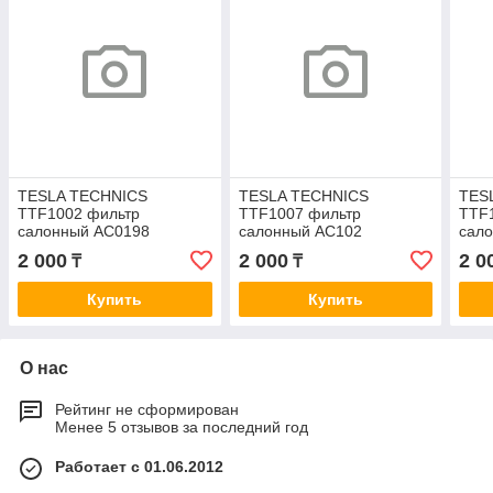
TESLA TECHNICS
TESLA TECHNICS
TES
TTF1002 фильтр
TTF1007 фильтр
TTF
салонный AC0198
салонный AC102
сал
2 000
2 000
2 0
₸
₸
Купить
Купить
О нас
Рейтинг не сформирован
Менее 5 отзывов за последний год
Работает с 01.06.2012