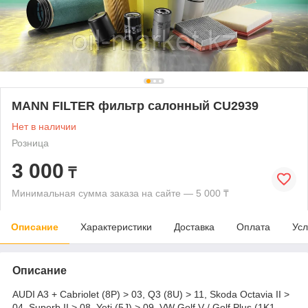
MANN FILTER фильтр салонный CU2939
Нет в наличии
Розница
3 000
₸
Минимальная сумма заказа на сайте — 5 000 ₸
Описание
Характеристики
Доставка
Оплата
Усл
Описание
AUDI A3 + Cabriolet (8P) > 03, Q3 (8U) > 11, Skoda Octavia II >
04, Superb II > 08, Yeti (5J) > 09, VW Golf V / Golf Plus (1K1,