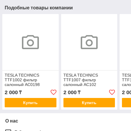
Подобные товары компании
TESLA TECHNICS
TESLA TECHNICS
TES
TTF1002 фильтр
TTF1007 фильтр
TTF
салонный AC0198
салонный AC102
сал
2 000
2 000
2 0
₸
₸
Купить
Купить
О нас