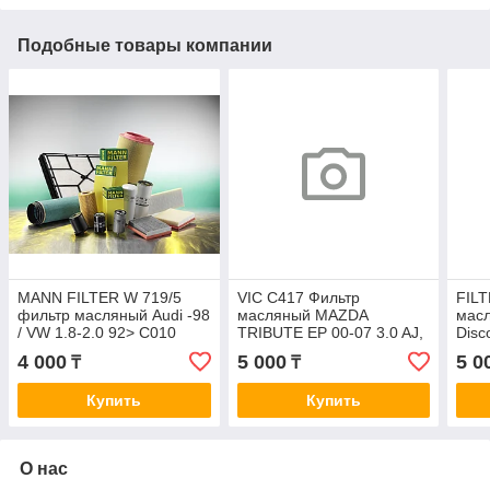
Подобные товары компании
MANN FILTER W 719/5
VIC C417 Фильтр
FILT
фильтр масляный Audi -98
масляный MAZDA
масл
/ VW 1.8-2.0 92> C010
TRIBUTE EP 00-07 3.0 AJ,
Disc
MPV LW3W 99-06 2.5 GY
C00
4 000
5 000
5 0
₸
₸
Купить
Купить
О нас