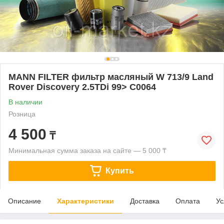
MANN FILTER фильтр масляный W 713/9 Land
Rover Discovery 2.5TDi 99> C0064
В наличии
Розница
4 500
₸
Минимальная сумма заказа на сайте — 5 000 ₸
Купить
Описание
Характеристики
Доставка
Оплата
Ус