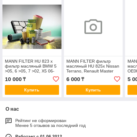
MANN FILTER HU 823 x
MANN FILTER фильтр
MAN
фильтр масляный BMW 5
масляный HU 825x Nissan
мас
>05, 6 >05, 7 >02, X5 06-
Terrano, Renault Master
OE0
10 4,0-6,0 i OE0055
3.0D 00 OE0134 OE206
10 000
6 000
5 0
₸
₸
Купить
Купить
О нас
Рейтинг не сформирован
Менее 5 отзывов за последний год
Работает с 01.06.2012