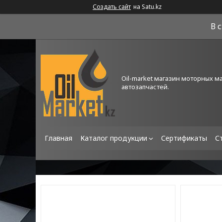
Создать сайт
на Satu.kz
В 
Oil-market магазин моторных м
автозапчастей.
Главная
Каталог продукции
Сертификаты
С