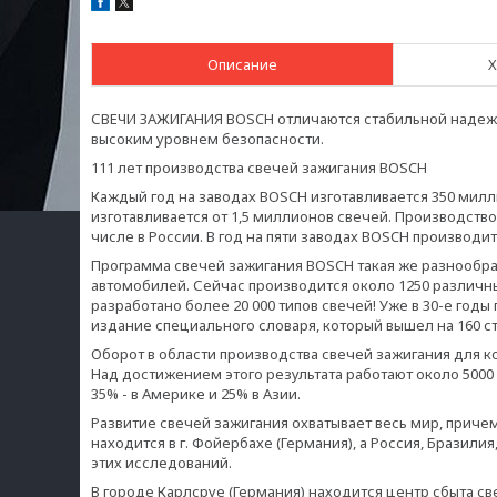
Описание
Х
СВЕЧИ ЗАЖИГАНИЯ BOSCH отличаются стабильной надежно
высоким уровнем безопасности.
111 лет производства свечей зажигания BOSCH
Каждый год на заводах BOSCH изготавливается 350 милл
изготавливается от 1,5 миллионов свечей. Производство
числе в России. В год на пяти заводах BOSCH производи
Программа свечей зажигания BOSCH такая же разнообра
автомобилей. Сейчас производится около 1250 различны
разработано более 20 000 типов свечей! Уже в 30-е год
издание специального словаря, который вышел на 160 с
Оборот в области производства свечей зажигания для ко
Над достижением этого результата работают около 5000 
35% - в Америке и 25% в Азии.
Развитие свечей зажигания охватывает весь мир, прич
находится в г. Фойербахе (Германия), а Россия, Брази
этих исследований.
В городе Карлсруе (Германия) находится центр сбыта св