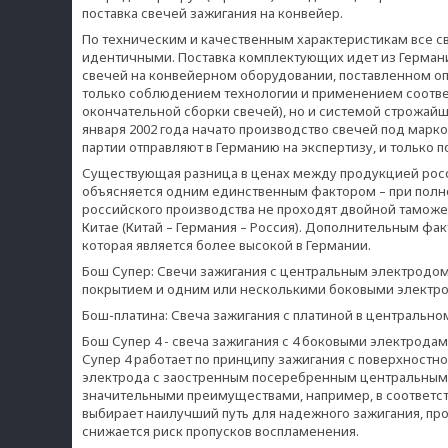
поставка свечей зажигания на конвейер.
По техническим и качественным характеристикам все с
идентичными. Поставка комплектующих идет из Германии,
свечей на конвейерном оборудовании, поставленном оп
только соблюдением технологии и применением соотве
окончательной сборки свечей), но и системой строжайшег
января 2002 года начато производство свечей под марк
партии отправляют в Германию на экспертизу, и только 
Существующая разница в ценах между продукцией росс
объясняется одним единственным фактором – при полно
российского производства не проходят двойной таможен
Китае (Китай – Германия – Россия). Дополнительным фа
которая является более высокой в Германии.
Бош Супер: Свечи зажигания с центральным электрод
покрытием и одним или несколькими боковыми электр
Бош-платина: Свеча зажигания с платиной в центрально
Бош Супер 4 - свеча зажигания с 4 боковыми электрод
Супер 4 работает по принципу зажигания с поверхност
электрода с заостренным посеребренным центральным 
значительными преимуществами, например, в соответств
выбирает наилучший путь для надежного зажигания, пр
снижается риск пропусков воспламенения.