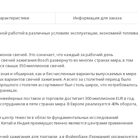
арактеристики
Информация для заказа
й работой в различных условиях эксплуатации, экономией топлива
ионов свечей. Это означает, что каждый за рабочий день
 свечей зажигания Bosch развернуто во многих странах мира, в том
тся свыше 350 миллионов свечей.
зная и обширная, как и бесчисленные варианты выпускаемых в мире
х вариантов свечей зажигания. А всего за столетний период было
ы прошлого столетия ассортимент был столь широк, что потребовалось
траницах.
нвейерных поставок и торговли достигает 300 миллионов EUR в год.
сотрудников в пяти странах мира. В Европе реализуется 40% оборота,
ем центр тяжести в области фундаментальных исследований
лия, Китай и Индия преимущественно являются центрами применения
ечей зажигания для торговли, а в Фойербахе (Германия) организуется