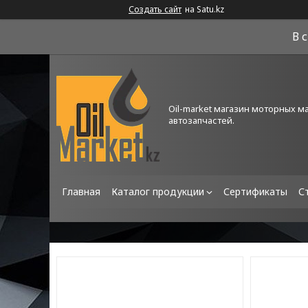
Создать сайт
на Satu.kz
В 
Oil-market магазин моторных м
автозапчастей.
Главная
Каталог продукции
Сертификаты
С