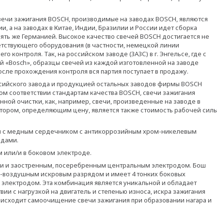
вечи зажигания BOSCH, производимые на заводах BOSCH, являются
 а на заводах в Китае, Индии, Бразилии и России идет сборка
ять же Германией. Высокое качество свечей BOSCH достигается не
тствующего оборудования (в частности, немецкой линии
о контроля. Так, на российском заводе (ЗАЗС) в г. Энгельсе, где с
ой «Bosch», образцы свечей из каждой изготовленной на заводе
после прохождения контроля вся партия поступает в продажу.
ийского завода и продукцией остальных заводов фирмы BOSCH
м соответствии стандартам качества BOSCH, свечи зажигания
ной очистки, как, например, свечи, произведенные на заводе в
ктором, определяющим цену, является также стоимость рабочей силы
ом с медным сердечником с антикоррозийным хром-никелевым
одами.
м или/и в боковом электроде.
ами и заостренным, посеребренным центральным электродом. Бош
но-воздушным искровым разрядом и имеет 4 тонких боковых
электродом. Эта комбинация является уникальной и обладает
ии с нагрузкой на двигатель и степенью износа, искра зажигания
оисходит самоочищение свечи зажигания при образовании нагара и