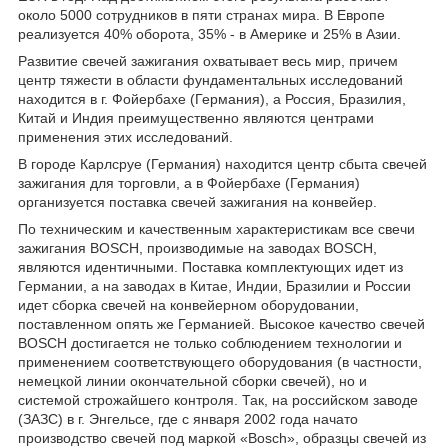
около 5000 сотрудников в пяти странах мира. В Европе
реализуется 40% оборота, 35% - в Америке и 25% в Азии.
Развитие свечей зажигания охватывает весь мир, причем
центр тяжести в области фундаментальных исследований
находится в г. Фойербахе (Германия), а Россия, Бразилия,
Китай и Индия преимущественно являются центрами
применения этих исследований.
В городе Карлсруе (Германия) находится центр сбыта свечей
зажигания для торговли, а в Фойербахе (Германия)
организуется поставка свечей зажигания на конвейер.
По техническим и качественным характеристикам все свечи
зажигания BOSCH, производимые на заводах BOSCH,
являются идентичными. Поставка комплектующих идет из
Германии, а на заводах в Китае, Индии, Бразилии и России
идет сборка свечей на конвейерном оборудовании,
поставленном опять же Германией. Высокое качество свечей
BOSCH достигается не только соблюдением технологии и
применением соответствующего оборудования (в частности,
немецкой линии окончательной сборки свечей), но и
системой строжайшего контроля. Так, на российском заводе
(ЗАЗС) в г. Энгельсе, где с января 2002 года начато
производство свечей под маркой «Bosch», образцы свечей из