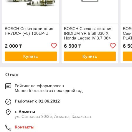
BOSCH Свеча зажигания
BOSCH Свеча зажигания
BOSC
HR7DC+ (+5) T20EP-U
IRIDIUM YR 6 SII 330 X
Све
Honda Legtnd IV 3.7 08>
PLA
IXUH22FTT
2 000
6 500
6 5
₸
₸
Купить
Купить
О нас
Рейтинг не сформирован
Менее 5 отзывов за последний год
Работает с 01.06.2012
г. Алматы
ул. Сатпаева 90/25, Алматы, Казахстан
Контакты