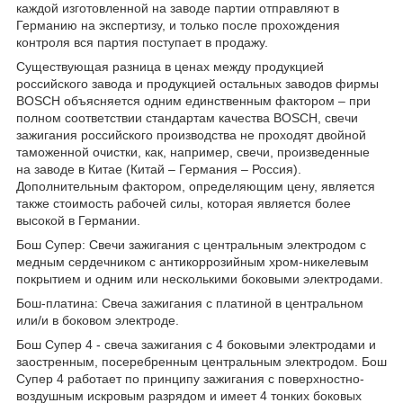
каждой изготовленной на заводе партии отправляют в
Германию на экспертизу, и только после прохождения
контроля вся партия поступает в продажу.
Существующая разница в ценах между продукцией
российского завода и продукцией остальных заводов фирмы
BOSCH объясняется одним единственным фактором – при
полном соответствии стандартам качества BOSCH, свечи
зажигания российского производства не проходят двойной
таможенной очистки, как, например, свечи, произведенные
на заводе в Китае (Китай – Германия – Россия).
Дополнительным фактором, определяющим цену, является
также стоимость рабочей силы, которая является более
высокой в Германии.
Бош Супер: Свечи зажигания с центральным электродом с
медным сердечником с антикоррозийным хром-никелевым
покрытием и одним или несколькими боковыми электродами.
Бош-платина: Свеча зажигания с платиной в центральном
или/и в боковом электроде.
Бош Супер 4 - свеча зажигания с 4 боковыми электродами и
заостренным, посеребренным центральным электродом. Бош
Супер 4 работает по принципу зажигания с поверхностно-
воздушным искровым разрядом и имеет 4 тонких боковых