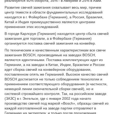
реализуется 40% оборота, 35% - в Америке и 25% в Азии.
Развитие свечей зажигания охватывает весь мир, причем
центр тяжести в области фундаментальных исследований
находится в г. Фойербахе (Германия), а Россия, Бразилия,
Китай и Индия преимущественно являются центрами
применения этих исследований.
В городе Карлсруе (Германия) находится центр сбыта свечей
зажигания для торговли, а в Фойербахе (Германия)
организуется поставка свечей зажигания на конвейер.
По техническим и качественным характеристикам все свечи
зажигания BOSCH, производимые на заводах BOSCH,
являются идентичными. Поставка комплектующих идет из
Германии, а на заводах в Китае, Индии, Бразилии и России
идет сборка свечей на конвейерном оборудовании,
поставленном опять же Германией. Высокое качество свечей
BOSCH достигается не только соблюдением технологии и
применением соответствующего оборудования (в частности,
немецкой линии окончательной сборки свечей), но и
системой строжайшего контроля. Так, на российском заводе
(ЗАЗС) в г. Энгельсе, где с января 2002 года начато
производство свечей под маркой «Bosch», образцы свечей из
каждой изготовленной на заводе партии отправляют в
Германию на экспертизу, и только после прохождения