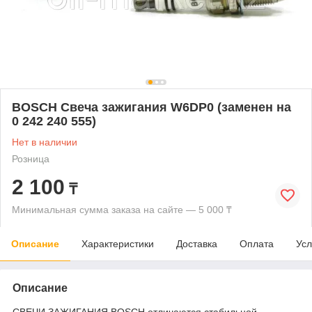
BOSCH Свеча зажигания W6DP0 (заменен на
0 242 240 555)
Нет в наличии
Розница
2 100
₸
Минимальная сумма заказа на сайте — 5 000 ₸
Описание
Характеристики
Доставка
Оплата
Усл
Описание
СВЕЧИ ЗАЖИГАНИЯ BOSCH отличаются стабильной