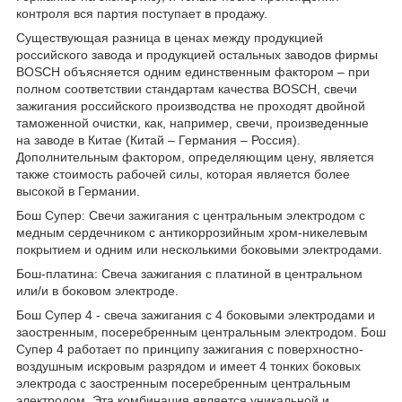
контроля вся партия поступает в продажу.
Существующая разница в ценах между продукцией
российского завода и продукцией остальных заводов фирмы
BOSCH объясняется одним единственным фактором – при
полном соответствии стандартам качества BOSCH, свечи
зажигания российского производства не проходят двойной
таможенной очистки, как, например, свечи, произведенные
на заводе в Китае (Китай – Германия – Россия).
Дополнительным фактором, определяющим цену, является
также стоимость рабочей силы, которая является более
высокой в Германии.
Бош Супер: Свечи зажигания с центральным электродом с
медным сердечником с антикоррозийным хром-никелевым
покрытием и одним или несколькими боковыми электродами.
Бош-платина: Свеча зажигания с платиной в центральном
или/и в боковом электроде.
Бош Супер 4 - свеча зажигания с 4 боковыми электродами и
заостренным, посеребренным центральным электродом. Бош
Супер 4 работает по принципу зажигания с поверхностно-
воздушным искровым разрядом и имеет 4 тонких боковых
электрода с заостренным посеребренным центральным
электродом. Эта комбинация является уникальной и