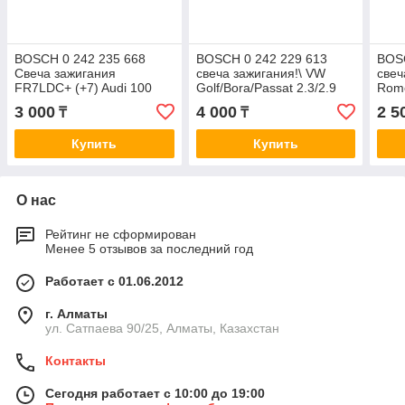
BOSCH 0 242 235 668
BOSCH 0 242 229 613
BOSC
Свеча зажигания
свеча зажигания!\ VW
свеч
FR7LDC+ (+7) Audi 100
Golf/Bora/Passat 2.3/2.9
Rome
C4, A4 B5/B6/B7, A6 C4,
VR6 92>
Astr
3 000
4 000
2 5
₸
₸
C7, BMW 3 E36 , 5
KJ1
E34/E39, 7
Купить
Купить
О нас
Рейтинг не сформирован
Менее 5 отзывов за последний год
Работает с 01.06.2012
г. Алматы
ул. Сатпаева 90/25, Алматы, Казахстан
Контакты
Сегодня работает с 10:00 до 19:00