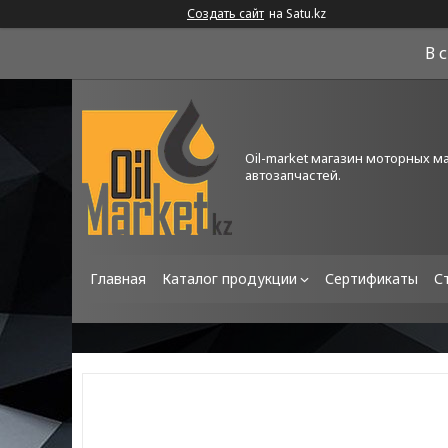
Создать сайт
на Satu.kz
В 
Oil-market магазин моторных м
автозапчастей.
Главная
Каталог продукции
Сертификаты
С