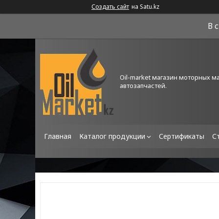
Создать сайт
на Satu.kz
В 
Oil-market магазин моторных м
автозапчастей.
Главная
Каталог продукции
Сертификаты
С