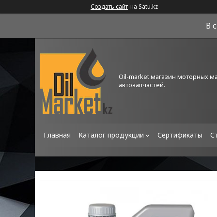
Создать сайт
на Satu.kz
В 
Oil-market магазин моторных м
автозапчастей.
Главная
Каталог продукции
Сертификаты
С