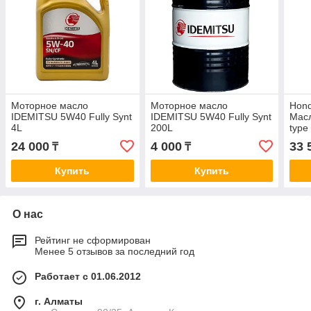
Моторное масло
Моторное масло
Hon
IDEMITSU 5W40 Fully Synt
IDEMITSU 5W40 Fully Synt
Мас
4L
200L
type 
(4л)
24 000
4 000
33 
₸
₸
Купить
Купить
О нас
Рейтинг не сформирован
Менее 5 отзывов за последний год
Работает с 01.06.2012
г. Алматы