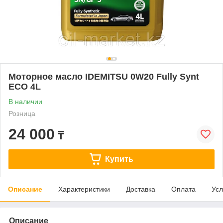
Моторное масло IDEMITSU 0W20 Fully Synt
ECO 4L
В наличии
Розница
24 000
₸
Купить
Описание
Характеристики
Доставка
Оплата
Усл
Описание