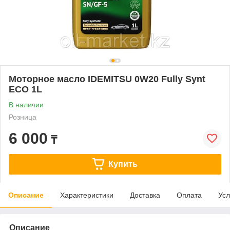
Моторное масло IDEMITSU 0W20 Fully Synt
ECO 1L
В наличии
Розница
6 000
₸
Купить
Описание
Характеристики
Доставка
Оплата
Усл
Описание