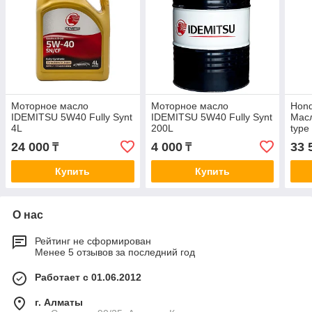
Моторное масло
Моторное масло
Hon
IDEMITSU 5W40 Fully Synt
IDEMITSU 5W40 Fully Synt
Мас
4L
200L
type 
(4л)
24 000
4 000
33 
₸
₸
Купить
Купить
О нас
Рейтинг не сформирован
Менее 5 отзывов за последний год
Работает с 01.06.2012
г. Алматы