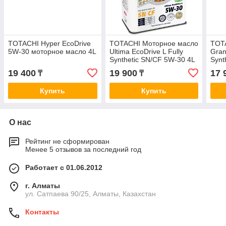
TOTACHI Hyper EcoDrive
TOTACHI Моторное масло
TOT
5W-30 моторное масло 4L
Ultima EcoDrive L Fully
Gran
Synthetic SN/CF 5W-30 4L
Synt
19 400
19 900
17 
₸
₸
Купить
Купить
О нас
Рейтинг не сформирован
Менее 5 отзывов за последний год
Работает с 01.06.2012
г. Алматы
ул. Сатпаева 90/25, Алматы, Казахстан
Контакты