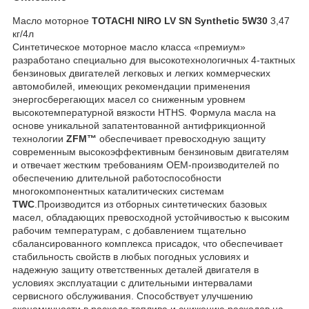
Масло моторное
TOTACHI NIRO LV SN Synthetic 5W30
3,47
кг/4л
Синтетическое моторное масло класса «премиум»
разработано специально для высокотехнологичных 4-тактных
бензиновых двигателей легковых и легких коммерческих
автомобилей, имеющих рекомендации применения
энергосберегающих масел со сниженным уровнем
высокотемпературной вязкости HTHS. Формула масла на
основе уникальной запатентованной антифрикционной
технологии
ZFM™
обеспечивает превосходную защиту
современным высокоэффективным бензиновым двигателям
и отвечает жестким требованиям ОЕМ-производителей по
обеспечению длительной работоспособности
многокомпонентных каталитических системам
TWC
.Производится из отборных синтетических базовых
масел, обладающих превосходной устойчивостью к высоким
рабочим температурам, с добавлением тщательно
сбалансированного комплекса присадок, что обеспечивает
стабильность свойств в любых погодных условиях и
надежную защиту ответственных деталей двигателя в
условиях эксплуатации с длительными интервалами
сервисного обслуживания. Способствует улучшению
экономичности в расходе топлива и снижению расходов на