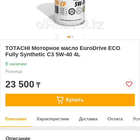
TOTACHI Моторное масло EuroDrive ECO
Fully Synthetic C3 5W-40 4L
В наличии
Розница
23 500
₸
Купить
Описание
Характеристики
Доставка
Оплата
Усл
Описание