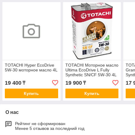
TOTACHI Hyper EcoDrive
TOTACHI Моторное масло
TOT
5W-30 моторное масло 4L
Ultima EcoDrive L Fully
Gran
Synthetic SN/CF 5W-30 4L
Synt
19 400
19 900
17 
₸
₸
Купить
Купить
О нас
Рейтинг не сформирован
Менее 5 отзывов за последний год