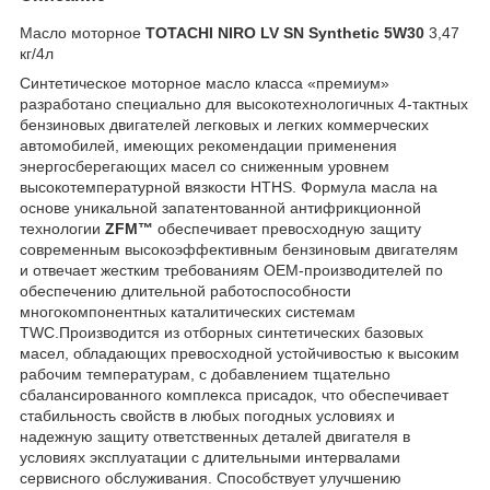
Масло моторное
TOTACHI NIRO LV SN Synthetic 5W30
3,47
кг/4л
Синтетическое моторное масло класса «премиум»
разработано специально для высокотехнологичных 4-тактных
бензиновых двигателей легковых и легких коммерческих
автомобилей, имеющих рекомендации применения
энергосберегающих масел со сниженным уровнем
высокотемпературной вязкости HTHS. Формула масла на
основе уникальной запатентованной антифрикционной
технологии
ZFM™
обеспечивает превосходную защиту
современным высокоэффективным бензиновым двигателям
и отвечает жестким требованиям ОЕМ-производителей по
обеспечению длительной работоспособности
многокомпонентных каталитических системам
TWC.Производится из отборных синтетических базовых
масел, обладающих превосходной устойчивостью к высоким
рабочим температурам, с добавлением тщательно
сбалансированного комплекса присадок, что обеспечивает
стабильность свойств в любых погодных условиях и
надежную защиту ответственных деталей двигателя в
условиях эксплуатации с длительными интервалами
сервисного обслуживания. Способствует улучшению