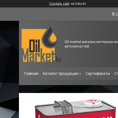
Создать сайт
на Satu.kz
В 
Oil-market магазин моторных м
автозапчастей.
Главная
Каталог продукции
Сертификаты
С