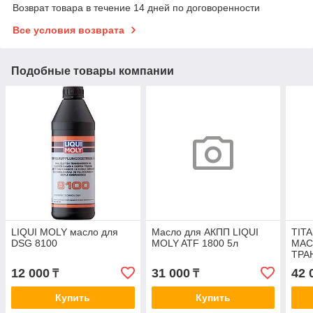
Возврат товара в течение 14 дней по договоренности
Все условия возврата
Подобные товары компании
LIQUI MOLY масло для
Масло для АКПП LIQUI
TITA
DSG 8100
MOLY ATF 1800 5л
МАС
ТРА
ДЛЯ
12 000
31 000
42 
₸
₸
Купить
Купить