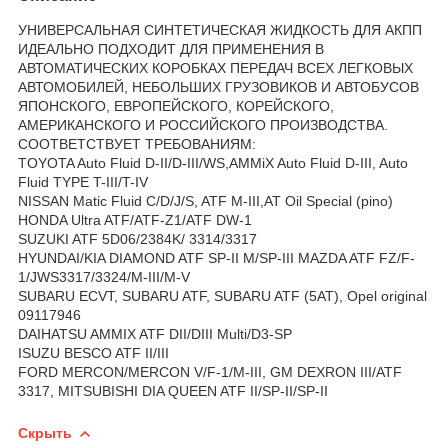
УНИВЕРСАЛЬНАЯ СИНТЕТИЧЕСКАЯ ЖИДКОСТЬ ДЛЯ АКПП
ИДЕАЛЬНО ПОДХОДИТ ДЛЯ ПРИМЕНЕНИЯ В
АВТОМАТИЧЕСКИХ КОРОБКАХ ПЕРЕДАЧ ВСЕХ ЛЕГКОВЫХ
АВТОМОБИЛЕЙ, НЕБОЛЬШИХ ГРУЗОВИКОВ И АВТОБУСОВ
ЯПОНСКОГО, ЕВРОПЕЙСКОГО, КОРЕЙСКОГО,
АМЕРИКАНСКОГО И РОССИЙСКОГО ПРОИЗВОДСТВА.
СООТВЕТСТВУЕТ ТРЕБОВАНИЯМ:
TOYOTA Auto Fluid D-II/D-III/WS,AMMiX Auto Fluid D-III, Auto
Fluid TYPE T-III/T-IV
NISSAN Matic Fluid C/D/J/S, ATF M-III,AT Oil Special (pino)
HONDA Ultra ATF/ATF-Z1/ATF DW-1
SUZUKI ATF 5D06/2384K/ 3314/3317
HYUNDAI/KIA DIAMOND ATF SP-II M/SP-III MAZDA ATF FZ/F-
1/JWS3317/3324/M-III/M-V
SUBARU ECVT, SUBARU ATF, SUBARU ATF (5AT), Opel original
09117946
DAIHATSU AMMIX ATF DII/DIII Multi/D3-SP
ISUZU BESCO ATF II/III
FORD MERCON/MERCON V/F-1/M-III, GM DEXRON III/ATF
3317, MITSUBISHI DIA QUEEN ATF II/SP-II/SP-II
Скрыть