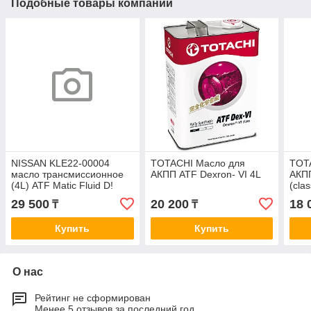
Подобные товары компании
NISSAN KLE22-00004
TOTACHI Масло для
TOT
масло трансмиссионное
АКПП ATF Dexron- VI 4L
АКП
(4L) ATF Matic Fluid D!
(cla
АКПП
29 500
20 200
18 
₸
₸
Купить
Купить
О нас
Рейтинг не сформирован
Менее 5 отзывов за последний год