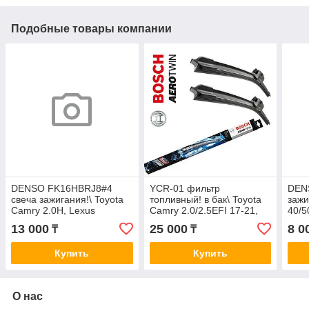
Подобные товары компании
DENSO FK16HBRJ8#4
YCR-01 фильтр
DEN
свеча зажигания!\ Toyota
топливный! в бак\ Toyota
зажи
Camry 2.0H, Lexus
Camry 2.0/2.5EFI 17-21,
40/5
ES250/350/300H 15>
Lexus ES200 2.0i 18>
2.5 1
13 000
25 000
8 0
₸
₸
FS2120
Lexu
Купить
Купить
О нас