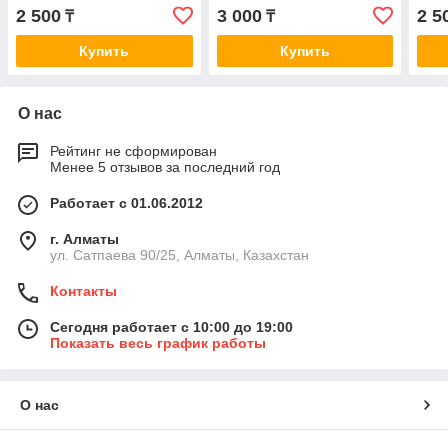
8мм
покрытием, Болт M8
univ
2 500
3 000
2 5
₸
₸
Купить
Купить
О нас
Рейтинг не сформирован
Менее 5 отзывов за последний год
Работает с 01.06.2012
г. Алматы
ул. Сатпаева 90/25, Алматы, Казахстан
Контакты
Сегодня работает с 10:00 до 19:00
Показать весь график работы
О нас